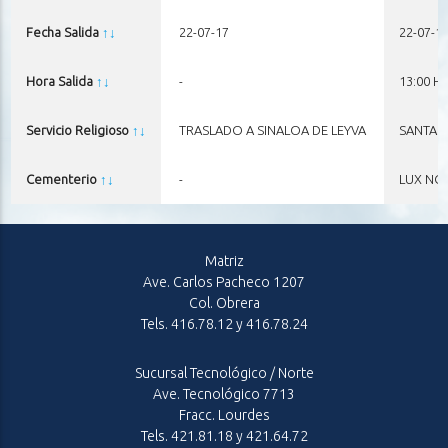
Fecha Salida
↑
↓
22-07-17
22-07-1
Hora Salida
↑
↓
-
13:00 HR
Servicio Religioso
↑
↓
TRASLADO A SINALOA DE LEYVA
SANTA T
Cementerio
↑
↓
-
LUX NO
Matriz
Ave. Carlos Pacheco 1207
Col. Obrera
Tels. 416.78.12 y 416.78.24
Sucursal Tecnológico / Norte
Ave. Tecnológico 7713
Fracc. Lourdes
Tels. 421.81.18 y 421.64.72