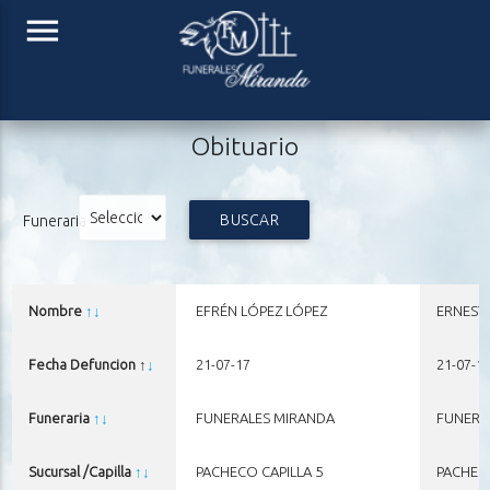
menu
Obituario
BUSCAR
Funeraria
Nombre
↑
↓
EFRÉN LÓPEZ LÓPEZ
ERNEST
Fecha Defuncion ↑
↓
21-07-17
21-07-1
Funeraria
↑
↓
FUNERALES MIRANDA
FUNERA
Sucursal /Capilla
↑
↓
PACHECO CAPILLA 5
PACHECO