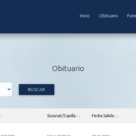
Inicio
Obituario
Fune
Obituario
BUSCAR
↑
↓
Sucursal /Capilla
↑
↓
Fecha Salida
↑
↓