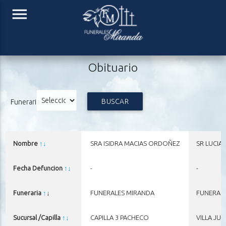
menu
Obituario
BUSCAR
Funeraria
Nombre
↑
↓
SRA ISIDRA MACIAS ORDOÑEZ
SR LUCIA
Fecha Defuncion
↑
↓
-
-
Funeraria
↑
↓
FUNERALES MIRANDA
FUNERAL
Sucursal /Capilla
↑
↓
CAPILLA 3 PACHECO
VILLA JUA