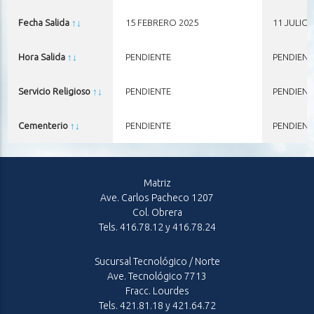
Fecha Salida
↑
↓
15 FEBRERO 2025
11 JULIO 
Hora Salida
↑
↓
PENDIENTE
PENDIENT
Servicio Religioso
↑
↓
PENDIENTE
PENDIENT
Cementerio
↑
↓
PENDIENTE
PENDIENT
Matriz
Ave. Carlos Pacheco 1207
Col. Obrera
Tels. 416.78.12 y 416.78.24
Sucursal Tecnológico / Norte
Ave. Tecnológico 7713
Fracc. Lourdes
Tels. 421.81.18 y 421.64.72