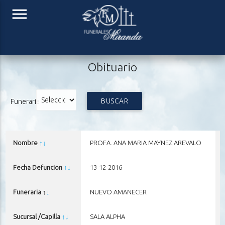
menu
Obituario
BUSCAR
Funeraria
Nombre
↑
↓
PROFA. ANA MARIA MAYNEZ AREVALO
Fecha Defuncion
↑
↓
13-12-2016
-
Funeraria ↑
↓
NUEVO AMANECER
Sucursal /Capilla
↑
↓
SALA ALPHA