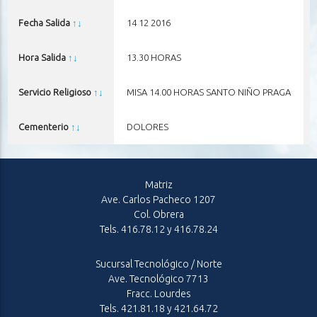
Fecha Salida
↑
↓
14 12 2016
Hora Salida
↑
↓
13.30 HORAS
Servicio Religioso
↑
↓
MISA 14.00 HORAS SANTO NIÑO PRAGA
Cementerio
↑
↓
DOLORES
Matriz
Ave. Carlos Pacheco 1207
Col. Obrera
Tels. 416.78.12 y 416.78.24
Sucursal Tecnológico / Norte
Ave. Tecnológico 7713
Fracc. Lourdes
Tels. 421.81.18 y 421.64.72