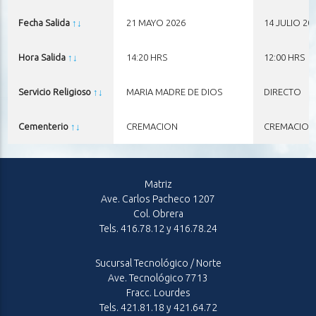
Fecha Salida
↑
↓
21 MAYO 2026
14 JULIO 20
Hora Salida
↑
↓
14:20 HRS
12:00 HRS
Servicio Religioso
↑
↓
MARIA MADRE DE DIOS
DIRECTO
Cementerio
↑
↓
CREMACION
CREMACION
Matriz
Ave. Carlos Pacheco 1207
Col. Obrera
Tels. 416.78.12 y 416.78.24
Sucursal Tecnológico / Norte
Ave. Tecnológico 7713
Fracc. Lourdes
Tels. 421.81.18 y 421.64.72