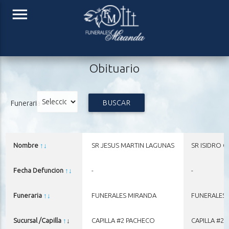
menu
Obituario
BUSCAR
Funeraria
Nombre
↑
↓
SR JESUS MARTIN LAGUNAS
SR ISIDRO G
Fecha Defuncion
↑
↓
-
-
Funeraria
↑
↓
FUNERALES MIRANDA
FUNERALES
Sucursal /Capilla
↑
↓
CAPILLA #2 PACHECO
CAPILLA #2