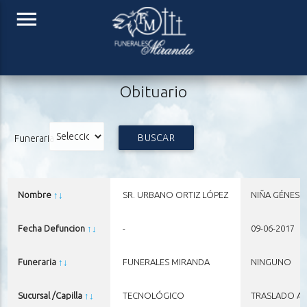
menu
Obituario
BUSCAR
Funeraria
Nombre
↑
↓
SR. URBANO ORTIZ LÓPEZ
NIÑA GÉNESI
Fecha Defuncion
↑
↓
-
09-06-2017
Funeraria
↑
↓
FUNERALES MIRANDA
NINGUNO
Sucursal /Capilla
↑
↓
TECNOLÓGICO
TRASLADO A 