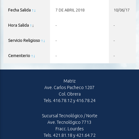
Fecha Salida
↑
↓
7 DE ABRIL 2018
10/06/17
Hora Salida
↑
↓
-
-
Servicio Religioso
↑
↓
-
-
Cementerio
↑
↓
-
-
Matriz
Ave. Carlos Pacheco 1207
Col. Obrera
Tels. 416.78.12 y 416.78.24
Sucursal Tecnológico / Norte
Ave. Tecnológico 7713
Fracc. Lourdes
Tels. 421.81.18 y 421.64.72