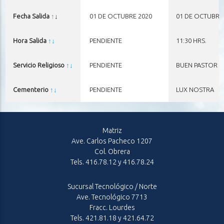
Fecha Salida
↑
↓
01 DE OCTUBRE 2020
01 DE OCTUBRE
Hora Salida
↑
↓
PENDIENTE
11:30 HRS.
Servicio Religioso
↑
↓
PENDIENTE
BUEN PASTOR (P
Cementerio
↑
↓
PENDIENTE
LUX NOSTRA
Matriz
Ave. Carlos Pacheco 1207
Col. Obrera
Tels. 416.78.12 y 416.78.24
Sucursal Tecnológico / Norte
Ave. Tecnológico 7713
Fracc. Lourdes
Tels. 421.81.18 y 421.64.72