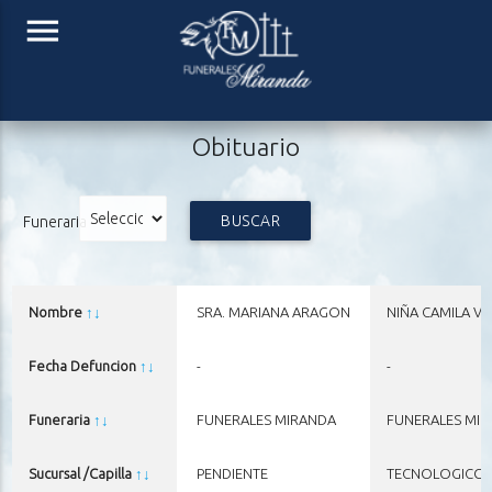
menu
Obituario
BUSCAR
Funeraria
Nombre
↑
↓
SRA. MARIANA ARAGON
NIÑA CAMILA VI
Fecha Defuncion
↑
↓
-
-
Funeraria
↑
↓
FUNERALES MIRANDA
FUNERALES MI
Sucursal /Capilla
↑
↓
PENDIENTE
TECNOLOGICO