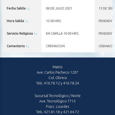
Fecha Salida
↑
↓
06 DE JULIO 2021
13 DE SEP
Hora Salida
↑
↓
12:00 HRS.
PENDIENT
Servicio Religioso
↑
↓
EN CAPILLA 10:00 HRS.
PENDIENT
Cementerio
↑
↓
CREMACION
CREMACI
Matriz
Ave. Carlos Pacheco 1207
Col. Obrera
Tels. 416.78.12 y 416.78.24
Sucursal Tecnológico / Norte
Ave. Tecnológico 7713
Fracc. Lourdes
Tels. 421.81.18 y 421.64.72