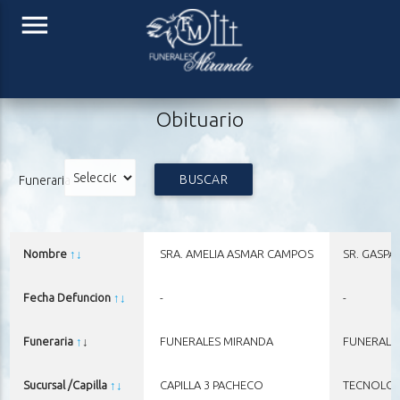
menu
Obituario
BUSCAR
Funeraria
Nombre
↑
↓
SRA. AMELIA ASMAR CAMPOS
SR. GASPA
Fecha Defuncion
↑
↓
-
-
Funeraria
↑
↓
FUNERALES MIRANDA
FUNERALE
Sucursal /Capilla
↑
↓
CAPILLA 3 PACHECO
TECNOLO