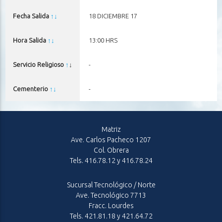
Fecha Salida
↑
↓
18 DICIEMBRE 17
Hora Salida
↑
↓
13:00 HRS
Servicio Religioso
↑
↓
-
Cementerio
↑
↓
-
Matriz
Ave. Carlos Pacheco 1207
Col. Obrera
Tels. 416.78.12 y 416.78.24
Sucursal Tecnológico / Norte
Ave. Tecnológico 7713
Fracc. Lourdes
Tels. 421.81.18 y 421.64.72