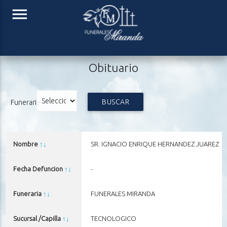
menu
Obituario
BUSCAR
Funeraria
Nombre
↑
↓
SR. IGNACIO ENRIQUE HERNANDEZ JUAREZ
Fecha Defuncion
↑
↓
-
Funeraria
↑
↓
FUNERALES MIRANDA
Sucursal /Capilla
↑
↓
TECNOLOGICO